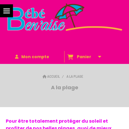
Mon compte
Panier
ACCUEIL
A LA PLAGE
A la plage
Pour être totalement protéger du soleil et
profiter de nos belles plages, quoi de mieux