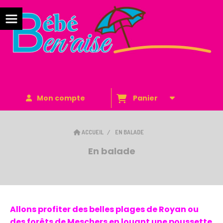
Mon compte
Panier
ACCUEIL
EN BALADE
En balade
Allons profiter des belles plages de Royan ou
des forêts de Meschers en louant une poussette