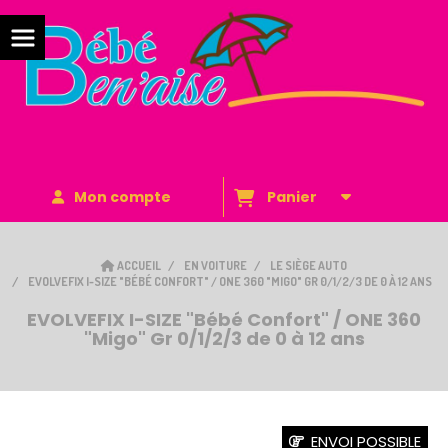
Mon compte
Panier
ACCUEIL
EN VOITURE
LE SIÈGE AUTO
EVOLVEFIX I-SIZE "BÉBÉ CONFORT" / ONE 360 "MIGO" GR 0/1/2/3 DE 0 À 12 ANS
EVOLVEFIX I-SIZE "Bébé Confort" / ONE 360
"Migo" Gr 0/1/2/3 de 0 à 12 ans
ENVOI POSSIBLE