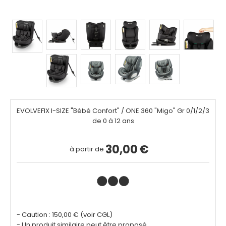
EVOLVEFIX I-SIZE "Bébé Confort" / ONE 360 "Migo" Gr 0/1/2/3
de 0 à 12 ans
30,00
€
à partir de
- Caution : 150,00 € (voir CGL)
- Un produit similaire peut être proposé