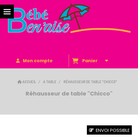
Mon compte
Panier
ACCUEIL
A TABLE
RÉHAUSSEUR DE TABLE "CHICCO"
Réhausseur de table "Chicco"
ENVOI POSSIBLE